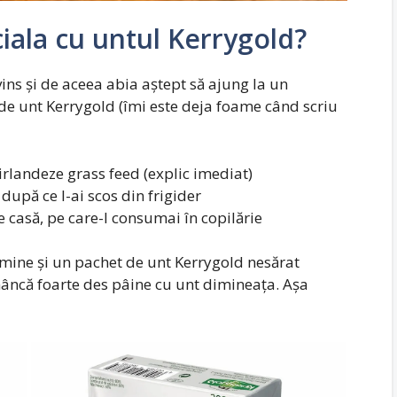
iala cu untul Kerrygold?
ins și de aceea abia aștept să ajung la un
e unt Kerrygold (îmi este deja foame când scriu
irlandeze grass feed (explic imediat)
 după ce l-ai scos din frigider
 casă, pe care-l consumai în copilărie
mine și un pachet de unt Kerrygold nesărat
nâncă foarte des pâine cu unt dimineața. Așa