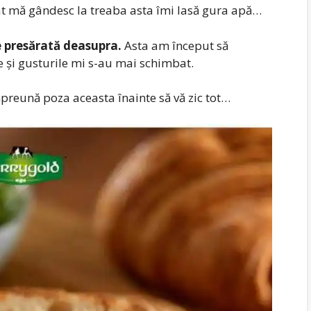
t mă gândesc la treaba asta îmi lasă gura apă…
e presărată deasupra.
Asta am început să
și gusturile mi s-au mai schimbat.
preună poza aceasta înainte să vă zic tot…