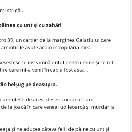
îmi strigă…
pâinea cu unt și cu zahăr!
cro 39, un cartier de la marginea Galațiului care
 amintirile avute acolo în copilăria mea.
esestesc ce înseamnă untul pentru mine și ce rol
ire care mi-a venit în cap a fost asta…
 din belșug pe deasupra.
ți amintești de acest desert minunat care
 de la joacă în care veneai ud leoarcă și murdar la
ața și ne aducea câteva felii de pâine cu unt și