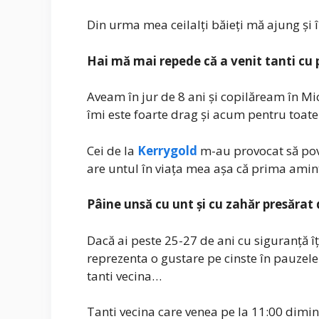
Din urma mea ceilalți băieți mă ajung și 
Hai mă mai repede că a venit tanti cu 
Aveam în jur de 8 ani și copilăream în Mi
îmi este foarte drag și acum pentru toate
Cei de la
Kerrygold
m-au provocat să pov
are untul în viața mea așa că prima amint
Pâine unsă cu unt și cu zahăr presărat
Dacă ai peste 25-27 de ani cu siguranță î
reprezenta o gustare pe cinste în pauzele
tanti vecina…
Tanti vecina care venea pe la 11:00 dimine