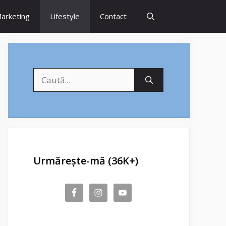
arketing
Lifestyle
Contact
Caută
după:
Urmărește-mă (36K+)