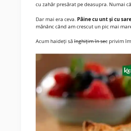
cu zahăr presărat pe deasupra. Numai câ
Dar mai era ceva.
Pâine cu unt și cu sar
mănânc când am crescut un pic mai mare 
Acum haideți să
înghițim în sec
privim îm