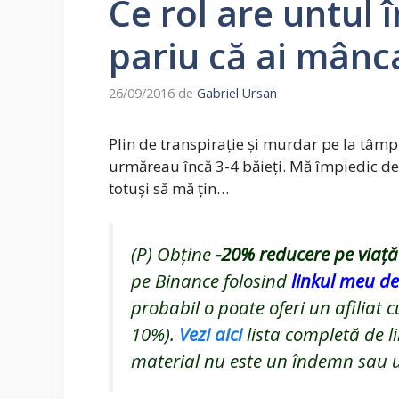
Ce rol are untul 
pariu că ai mânca
26/09/2016
de
Gabriel Ursan
Plin de transpirație și murdar pe la tâm
urmăreau încă 3-4 băieți. Mă împiedic de
totuși să mă țin…
(P) Obține
-20%
reducere pe viață
pe Binance folosind
linkul meu de 
probabil o poate oferi un afiliat 
10%).
Vezi aici
lista completă de li
material nu este un îndemn sau un 