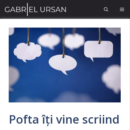
Sari
Me
la
conținut
Pofta îți vine scriind