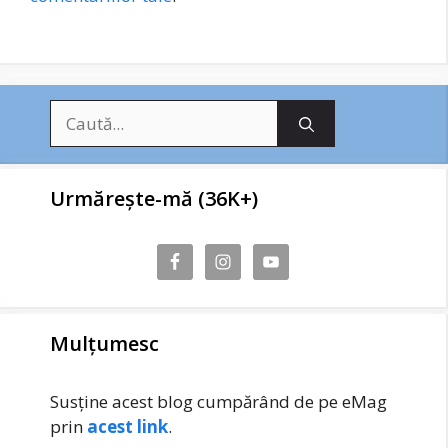
Caută
după:
Urmărește-mă (36K+)
Mulțumesc
Susține acest blog cumpărând de pe eMag
prin
acest link
.