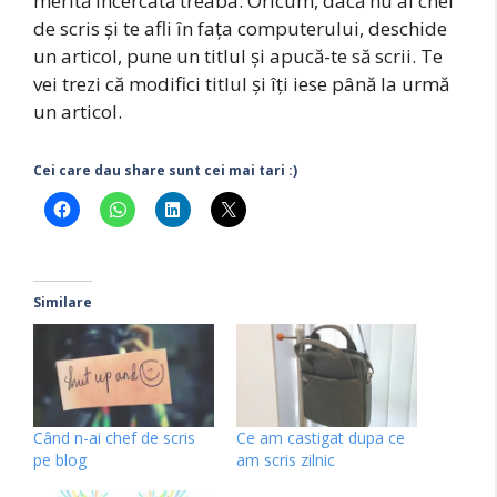
merită încercată treaba. Oricum, dacă nu ai chef
de scris și te afli în fața computerului, deschide
un articol, pune un titlul și apucă-te să scrii. Te
vei trezi că modifici titlul și îți iese până la urmă
un articol.
Cei care dau share sunt cei mai tari :)
Similare
Când n-ai chef de scris
Ce am castigat dupa ce
pe blog
am scris zilnic