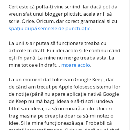
Cert este că pofta-ți vine scriind. Iar dacă pot da
vreun sfat unui blogger plictisit, acela ar fi să
scrie. Orice. Oricum, dar corect gramatical și cu
spațiu după semnele de punctuație
.
La unii s-ar putea să funcționeze treaba cu
articole în draft. Pui idei acolo și le continui când
ești în pană. La mine nu merge treaba asta. La
mine tot ce e în draft…
moare acolo
.
La un moment dat foloseam Google Keep, dar
de când am trecut pe Apple folosesc sistemul lor
de notițe (până nu apare aplicație nativă Google
de Keep nu mă bag). Ideea e să-ți scrii undeva
titlul sau ideea, ca să nu moară acolo. Uneori
trag mașina pe dreapta doar ca să-mi notez o
idee. Și la mine funcționează așa. Probabil că