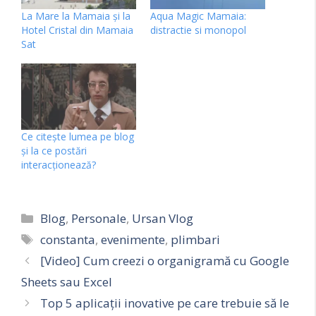
La Mare la Mamaia și la
Aqua Magic Mamaia:
Hotel Cristal din Mamaia
distractie si monopol
Sat
Ce citește lumea pe blog
și la ce postări
interacționează?
Categorii
Blog
,
Personale
,
Ursan Vlog
Etichete
constanta
,
evenimente
,
plimbari
[Video] Cum creezi o organigramă cu Google
Sheets sau Excel
Top 5 aplicații inovative pe care trebuie să le