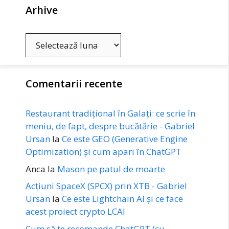
Arhive
Arhive
Comentarii recente
Restaurant tradițional în Galați: ce scrie în
meniu, de fapt, despre bucătărie - Gabriel
Ursan
la
Ce este GEO (Generative Engine
Optimization) și cum apari în ChatGPT
Anca
la
Mason pe patul de moarte
Acțiuni SpaceX (SPCX) prin XTB - Gabriel
Ursan
la
Ce este Lightchain AI și ce face
acest proiect crypto LCAI
Cum să te recomande ChatGPT (cu