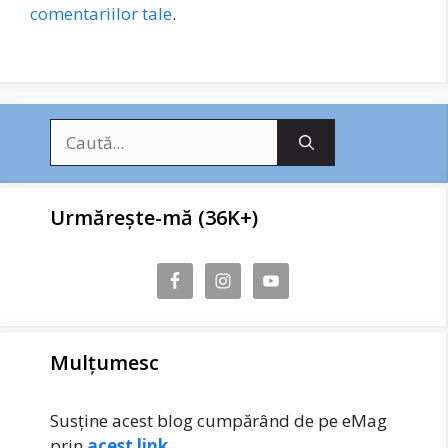
comentariilor tale
.
Caută
după:
Urmărește-mă (36K+)
Mulțumesc
Susține acest blog cumpărând de pe eMag
prin
acest link
.