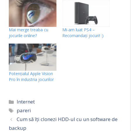
Mai merge treaba cu
Mi-am luat PS4 –
jocurile online?
Recomandați jocuri! :)
Potențialul Apple Vision
Pro în industria jocurilor
Categorii
Internet
Etichete
pareri
Cum să îți clonezi HDD-ul cu un software de
backup