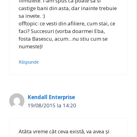
filmulete. I-am spus ca poate sa si
castige bani din asta, dar inainte trebuie
sa invete. :)
offtopic: ce vesti din afiliere, cum stai, ce
faci? Succesuri (vorba doarmei Eba,
fosta Basescu, acum…nu stiu cum se
numeste)!
Răspunde
Kendall Enterprise
19/08/2015 la 14:20
Atâta vreme cât ceva există, va avea și