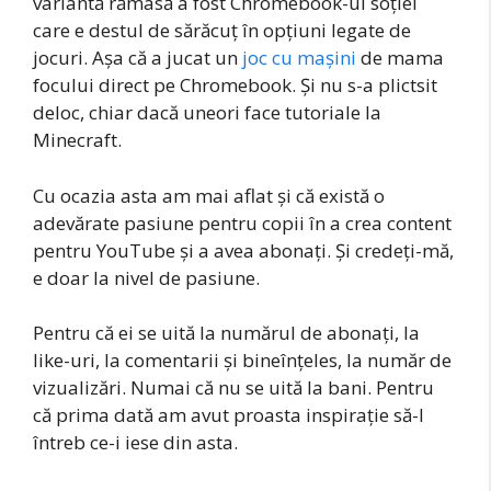
variantă rămasă a fost Chromebook-ul soției
care e destul de sărăcuț în opțiuni legate de
jocuri. Așa că a jucat un
joc cu mașini
de mama
focului direct pe Chromebook. Și nu s-a plictsit
deloc, chiar dacă uneori face tutoriale la
Minecraft.
Cu ocazia asta am mai aflat și că există o
adevărate pasiune pentru copii în a crea content
pentru YouTube și a avea abonați. Și credeți-mă,
e doar la nivel de pasiune.
Pentru că ei se uită la numărul de abonați, la
like-uri, la comentarii și bineînțeles, la număr de
vizualizări. Numai că nu se uită la bani. Pentru
că prima dată am avut proasta inspirație să-l
întreb ce-i iese din asta.