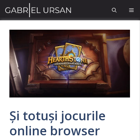
Sari
Me
la
conținut
Și totuși jocurile
online browser