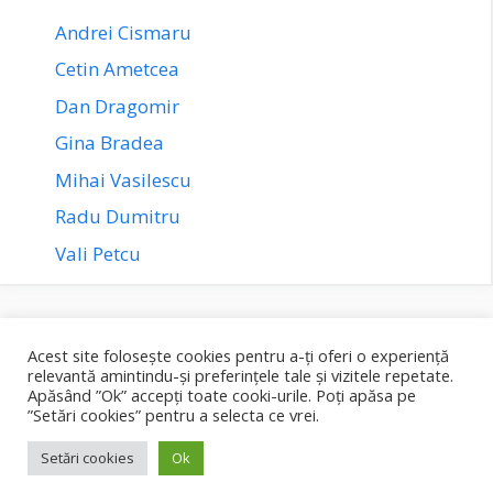
Andrei Cismaru
Cetin Ametcea
Dan Dragomir
Gina Bradea
Mihai Vasilescu
Radu Dumitru
Vali Petcu
Politică confidențialitate
Politică cookies
Termeni și condiții
Acest site folosește cookies pentru a-ți oferi o experiență
relevantă amintindu-și preferințele tale și vizitele repetate.
Apăsând ”Ok” accepți toate cooki-urile. Poți apăsa pe
Tranzacționarea este riscantă și ar putea duce la pierderea
”Setări cookies” pentru a selecta ce vrei.
parțială sau totală a capitalului investit. Informațiile sunt
furnizate doar în scop informativ și educațional și nu reprezintă
Setări cookies
Ok
sfaturi financiare și/sau recomandări de investiții.