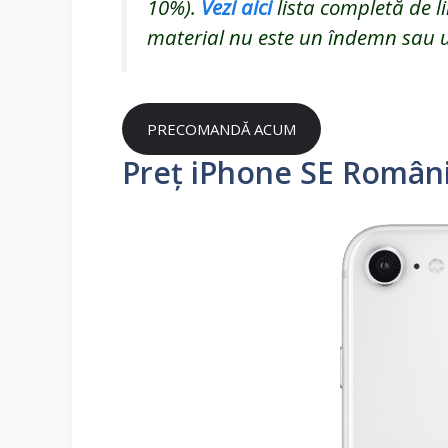
10%).
Vezi aici
lista completă de li
material nu este un îndemn sau un 
PRECOMANDĂ ACUM
Preț iPhone SE Român