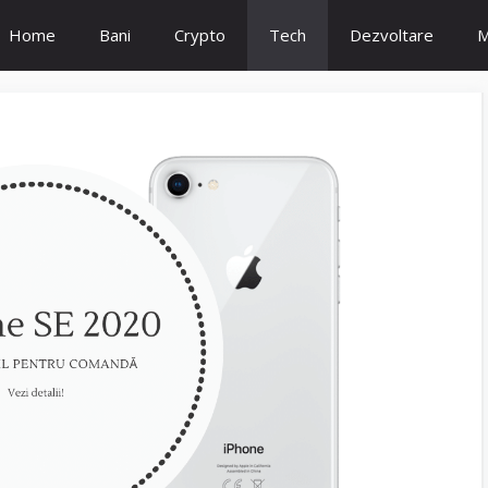
Home
Bani
Crypto
Tech
Dezvoltare
M