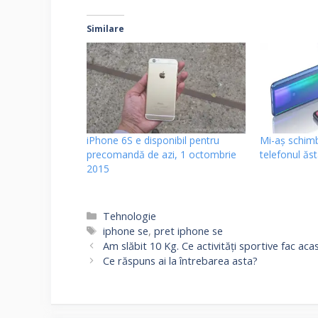
Similare
iPhone 6S e disponibil pentru
Mi-aș schimb
precomandă de azi, 1 octombrie
telefonul ăs
2015
Categorii
Tehnologie
Etichete
iphone se
,
pret iphone se
Am slăbit 10 Kg. Ce activități sportive fac ac
Ce răspuns ai la întrebarea asta?