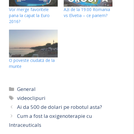
Vor merge favoritele
Azi de la 19:00 Romania
pana la capat la Euro
vs Elvetia – ce pariem?
2016?
O poveste ciudată de la
munte
Categorii
General
Etichete
videoclipuri
Ai da 500 de dolari pe robotul asta?
Cum a fost la oxigenoterapie cu
Intraceuticals