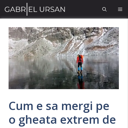
Sari
Me
la
conținut
Cum e sa mergi pe
o gheata extrem de