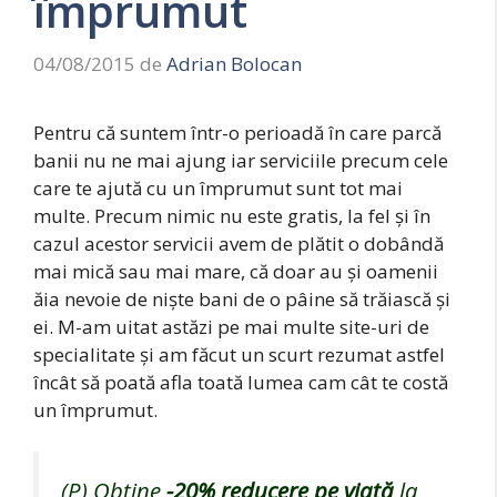
împrumut
04/08/2015
de
Adrian Bolocan
Pentru că suntem într-o perioadă în care parcă
banii nu ne mai ajung iar serviciile precum cele
care te ajută cu un împrumut sunt tot mai
multe. Precum nimic nu este gratis, la fel și în
cazul acestor servicii avem de plătit o dobândă
mai mică sau mai mare, că doar au și oamenii
ăia nevoie de niște bani de o pâine să trăiască și
ei. M-am uitat astăzi pe mai multe site-uri de
specialitate și am făcut un scurt rezumat astfel
încât să poată afla toată lumea cam cât te costă
un împrumut.
(P) Obține
-20%
reducere pe viață
la