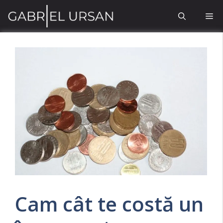
Sari
Me
la
conținut
Cam cât te costă un