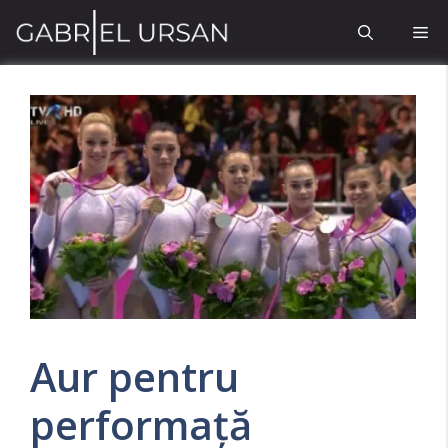
Sari
Me
la
conținut
Aur pentru
performaţă