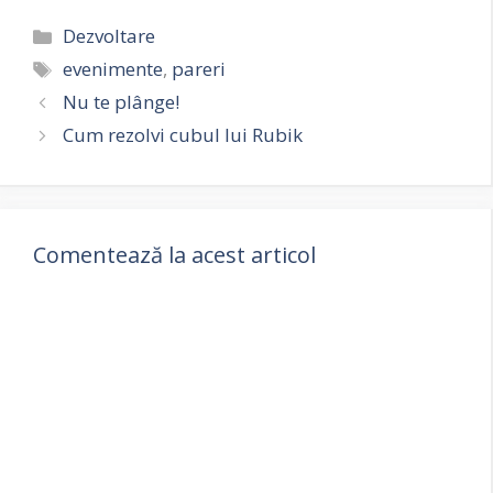
Categorii
Dezvoltare
Etichete
evenimente
,
pareri
Nu te plânge!
Cum rezolvi cubul lui Rubik
Comentează la acest articol