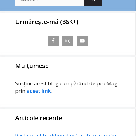
după:
Urmărește-mă (36K+)
Mulțumesc
Susține acest blog cumpărând de pe eMag
prin
acest link
.
Articole recente
Restaurant tradițional în Galați: ce scrie în