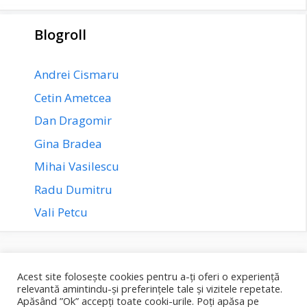
Blogroll
Andrei Cismaru
Cetin Ametcea
Dan Dragomir
Gina Bradea
Mihai Vasilescu
Radu Dumitru
Vali Petcu
Politică confidențialitate
Politică cookies
Termeni și condiții
Acest site folosește cookies pentru a-ți oferi o experiență
relevantă amintindu-și preferințele tale și vizitele repetate.
Apăsând ”Ok” accepți toate cooki-urile. Poți apăsa pe
Tranzacționarea este riscantă și ar putea duce la pierderea