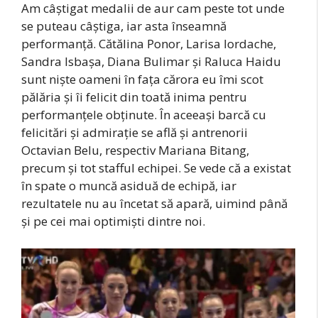
Am câştigat medalii de aur cam peste tot unde
se puteau câştiga, iar asta înseamnă
performanţă. Cătălina Ponor, Larisa Iordache,
Sandra Isbaşa, Diana Bulimar şi Raluca Haidu
sunt nişte oameni în faţa cărora eu îmi scot
pălăria şi îi felicit din toată inima pentru
performanţele obţinute. În aceeaşi barcă cu
felicitări şi admiraţie se află şi antrenorii
Octavian Belu, respectiv Mariana Bitang,
precum şi tot stafful echipei. Se vede că a existat
în spate o muncă asiduă de echipă, iar
rezultatele nu au încetat să apară, uimind până
şi pe cei mai optimişti dintre noi.