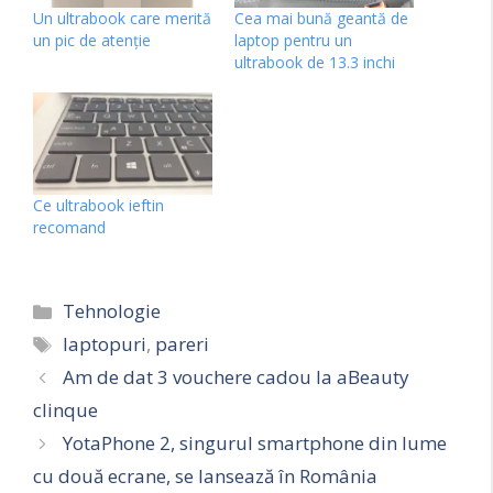
Un ultrabook care merită
Cea mai bună geantă de
un pic de atenție
laptop pentru un
ultrabook de 13.3 inchi
Ce ultrabook ieftin
recomand
Categorii
Tehnologie
Etichete
laptopuri
,
pareri
Am de dat 3 vouchere cadou la aBeauty
clinque
YotaPhone 2, singurul smartphone din lume
cu două ecrane, se lansează în România