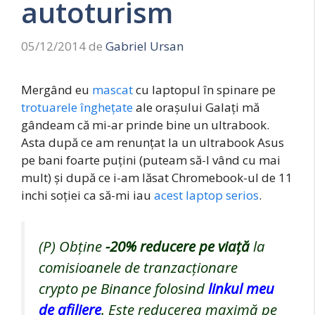
autoturism
05/12/2014
de
Gabriel Ursan
Mergând eu
mascat
cu laptopul în spinare pe
trotuarele înghețate
ale orașului Galați mă
gândeam că mi-ar prinde bine un ultrabook.
Asta după ce am renunțat la un ultrabook Asus
pe bani foarte puțini (puteam să-l vând cu mai
mult) și după ce i-am lăsat Chromebook-ul de 11
inchi soției ca să-mi iau
acest laptop serios
.
(P) Obține
-20%
reducere pe viață
la
comisioanele de tranzacționare
crypto pe Binance folosind
linkul meu
de afiliere
. Este reducerea maximă pe