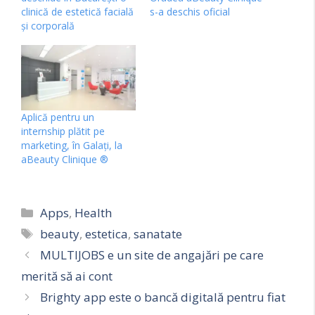
clinică de estetică facială
s-a deschis oficial
și corporală
Aplică pentru un
internship plătit pe
marketing, în Galați, la
aBeauty Clinique ®
Categorii
Apps
,
Health
Etichete
beauty
,
estetica
,
sanatate
MULTIJOBS e un site de angajări pe care
merită să ai cont
Brighty app este o bancă digitală pentru fiat