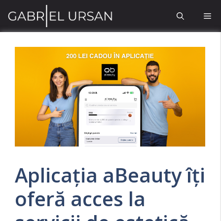
Sari
Me
la
conținut
Aplicația aBeauty îți
oferă acces la