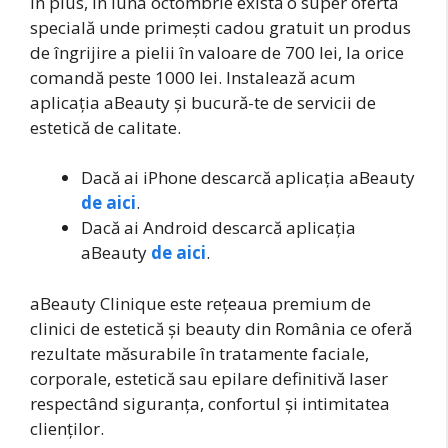
În plus, în luna octombrie există o super ofertă
specială unde primești cadou gratuit un produs
de îngrijire a pielii în valoare de 700 lei, la orice
comandă peste 1000 lei. Instalează acum
aplicația aBeauty și bucură-te de servicii de
estetică de calitate.
Dacă ai iPhone descarcă aplicația aBeauty
de aici
.
Dacă ai Android descarcă aplicația
aBeauty
de aici
.
aBeauty Clinique este rețeaua premium de
clinici de estetică și beauty din România ce oferă
rezultate măsurabile în tratamente faciale,
corporale, estetică sau epilare definitivă laser
respectând siguranța, confortul și intimitatea
clienților.