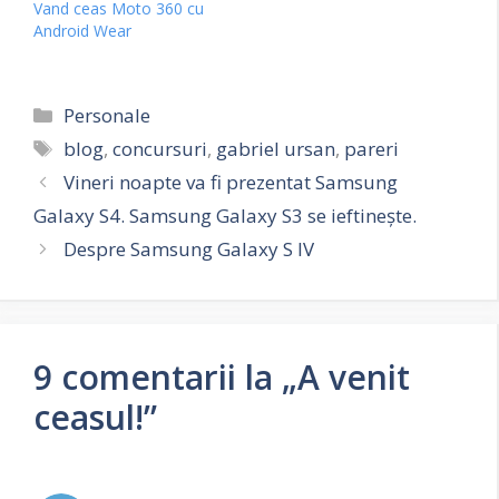
Vand ceas Moto 360 cu
Android Wear
Categorii
Personale
Etichete
blog
,
concursuri
,
gabriel ursan
,
pareri
Vineri noapte va fi prezentat Samsung
Galaxy S4. Samsung Galaxy S3 se ieftineşte.
Despre Samsung Galaxy S IV
9 comentarii la „A venit
ceasul!”