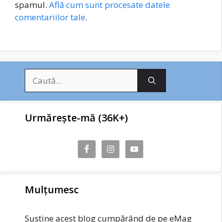
spamul.
Află cum sunt procesate datele
comentariilor tale
.
Caută
după:
Urmărește-mă (36K+)
Mulțumesc
Susține acest blog cumpărând de pe eMag