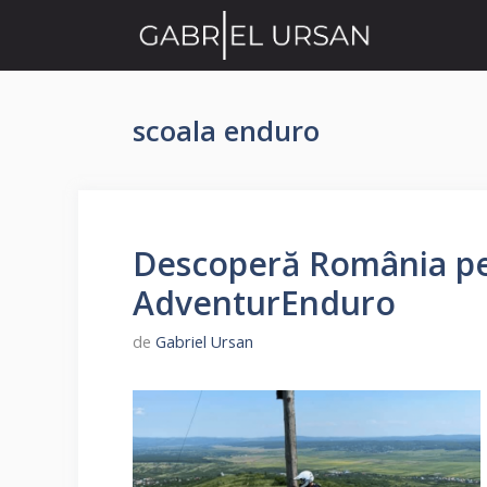
Sari
la
conținut
scoala enduro
Descoperă România pe
AdventurEnduro
de
Gabriel Ursan