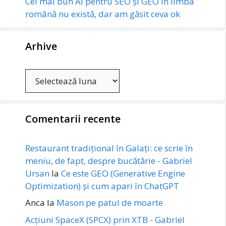
Cel mai bun AI pentru SEO și GEO în limba
română nu există, dar am găsit ceva ok
Arhive
Arhive
Comentarii recente
Restaurant tradițional în Galați: ce scrie în
meniu, de fapt, despre bucătărie - Gabriel
Ursan
la
Ce este GEO (Generative Engine
Optimization) și cum apari în ChatGPT
Anca
la
Mason pe patul de moarte
Acțiuni SpaceX (SPCX) prin XTB - Gabriel