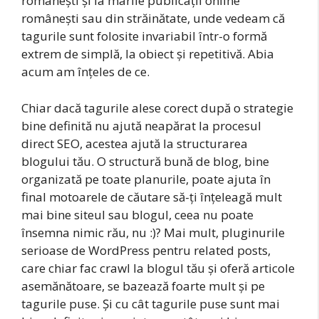
românești și la marile publicații online
românești sau din străinătate, unde vedeam că
tagurile sunt folosite invariabil într-o formă
extrem de simplă, la obiect și repetitivă. Abia
acum am înțeles de ce.
Chiar dacă tagurile alese corect după o strategie
bine definită nu ajută neapărat la procesul
direct SEO, acestea ajută la structurarea
blogului tău. O structură bună de blog, bine
organizată pe toate planurile, poate ajuta în
final motoarele de căutare să-ți înțeleagă mult
mai bine siteul sau blogul, ceea nu poate
însemna nimic rău, nu :)? Mai mult, pluginurile
serioase de WordPress pentru related posts,
care chiar fac crawl la blogul tău și oferă articole
asemănătoare, se bazează foarte mult și pe
tagurile puse. Și cu cât tagurile puse sunt mai