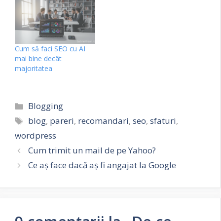
Cum să faci SEO cu AI
mai bine decât
majoritatea
Categorii
Blogging
Etichete
blog
,
pareri
,
recomandari
,
seo
,
sfaturi
,
wordpress
Cum trimit un mail de pe Yahoo?
Ce aș face dacă aș fi angajat la Google