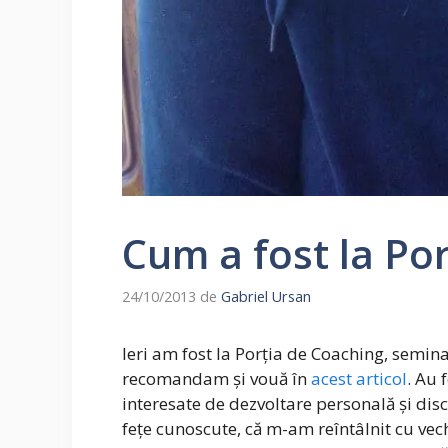
Cum a fost la Po
24/10/2013
de
Gabriel Ursan
Ieri am fost la Porția de Coaching, semin
recomandam și vouă în
acest articol
. Au 
interesate de dezvoltare personală și dis
fețe cunoscute, că m-am reîntâlnit cu vec