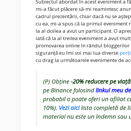
Subiectul abordat în acest eveniment a fă
mi-a făcut plăcere să-mi reamintesc anumi
cadrul prezentării, chiar dacă nu se aște
cu ea, mi-a spus că la primul eveniment m
la al doilea a avut un participant. O aprec
iată că la al treilea eveniment a avut mult
promovarea online în rândul bloggerilor ș
siguranță eu îmi voi mai lua diverse
porț
cu drag la următoarele evenimente de ac
(P) Obține
-20%
reducere pe viață
pe Binance folosind
linkul meu de 
probabil o poate oferi un afiliat 
10%).
Vezi aici
lista completă de li
material nu este un îndemn sau un 