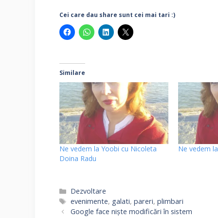
Cei care dau share sunt cei mai tari :)
Similare
Ne vedem la Yoobi cu Nicoleta
Ne vedem la
Doina Radu
Categorii
Dezvoltare
Etichete
evenimente
,
galati
,
pareri
,
plimbari
Google face niște modificări în sistem