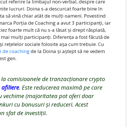
cut referire la limbajul non-verbal, despre care
te lucruri. Doina s-a descurcat foarte bine în
pta să vină chiar atât de mulți oameni. Povestind
arca Porția de Coaching a avut 3 participanți, iar
iez foarte mult că nu s-a lăsat și drept răsplată,
 mai mulți participanți. Diferența a fost făcută de
i rețelelor sociale folosite așa cum trebuie. Cu
ii de coaching
de la Doina și aștept să ne vedem
est gen.
la comisioanele de tranzacționare crypto
afiliere
. Este reducerea maximă pe care
cu vechime (majoritatea pot oferi doar
nkuri cu bonusuri și reduceri. Acest
sfat de investiții.